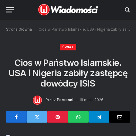
Strona Główna
»
Cios w Państwo Islamskie. USA i Nigeria zabiły zastępcę dowódcy ISIS
ŚWIAT
Cios w Państwo Islamskie.
USA i Nigeria zabiły zastępcę
dowódcy ISIS
Przez
Personel
16 maja, 2026