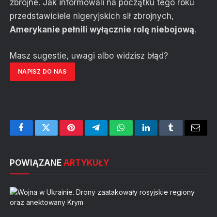
zbrojne. Jak informowali na początku tego roku
przedstawiciele nigeryjskich sił zbrojnych,
Amerykanie pełnili wyłącznie rolę niebojową
.
Masz sugestie, uwagi albo widzisz błąd?
NAPISZ DO NAS
Facebook
Twitter
Pinterest
Telegram
WhatsApp
LinkedIn
Tumblr
Email
POWIĄZANE
ARTYKUŁY