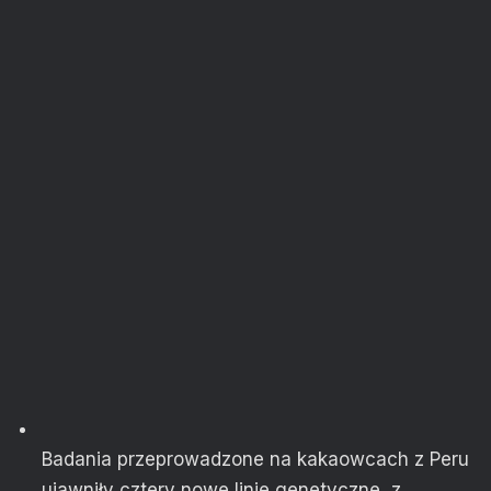
Badania przeprowadzone na kakaowcach z Peru
ujawniły cztery nowe linie genetyczne, z