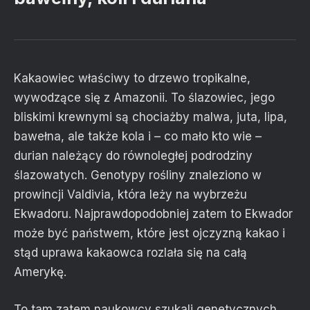
Kakaowiec właściwy to drzewo tropikalne,
wywodzące się z Amazonii. To ślazowiec, jego
bliskimi krewnymi są chociażby malwa, juta, lipa,
bawełna, ale także kola i – co mało kto wie –
durian należący do równoległej podrodziny
ślazowatych. Genotypy rośliny znaleziono w
prowincji Valdivia, która leży na wybrzeżu
Ekwadoru. Najprawdopodobniej zatem to Ekwador
może być państwem, które jest ojczyzną kakao i
stąd uprawa kakaowca rozlała się na całą
Amerykę.
To tam zatem naukowcy szukali genetycznych