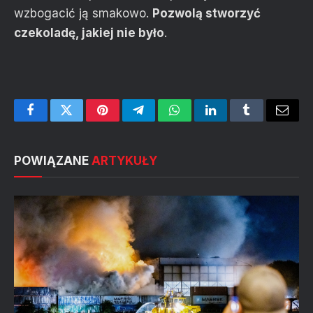
wzbogacić ją smakowo.
Pozwolą stworzyć
czekoladę, jakiej nie było
.
Facebook
Twitter
Pinterest
Telegram
WhatsApp
LinkedIn
Tumblr
Email
POWIĄZANE
ARTYKUŁY