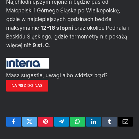
Najchłodniejszym rejonem będzie pas od
Małopolski i Górnego Śląska po Wielkopolskę,
gdzie w najcieplejszych godzinach będzie
maksymalnie
12-16 stopni
oraz okolice Podhala i
Beskidu Śląskiego, gdzie termometry nie pokażą
więcej niż
9 st. C
.
Masz sugestie, uwagi albo widzisz błąd?
NAPISZ DO NAS
Facebook
Twitter
Pinterest
Telegram
WhatsApp
LinkedIn
Tumblr
Email