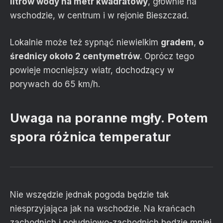
litrów wody na metr kwadratowy
, głównie na
wschodzie, w centrum i w rejonie Bieszczad.
Lokalnie może też sypnąć niewielkim
gradem
,
o
średnicy około 2 centymetrów
. Oprócz tego
powieje mocniejszy wiatr, dochodzący w
porywach do 65 km/h.
Uwaga na poranne mgły. Potem
spora różnica temperatur
Nie wszędzie jednak pogoda będzie tak
niesprzyjająca jak na wschodzie. Na krańcach
zachodnich i południowo-zachodnich będzie mniej