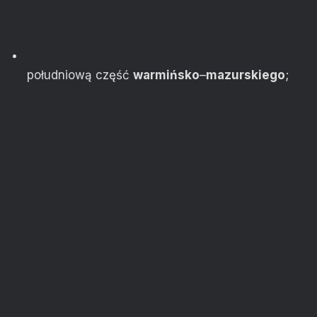
południową część
warmińsko
–
mazurskiego
;