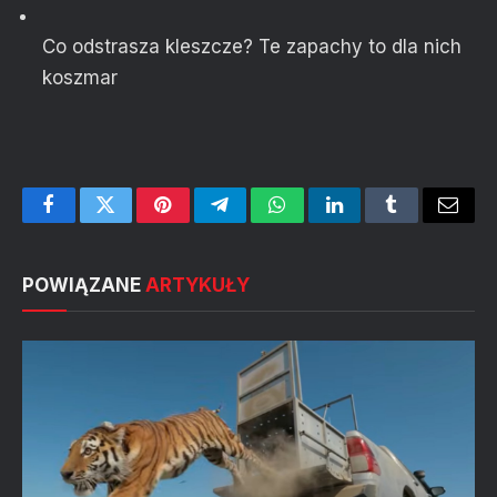
Co odstrasza kleszcze? Te zapachy to dla nich
koszmar
Facebook
Twitter
Pinterest
Telegram
WhatsApp
LinkedIn
Tumblr
Email
POWIĄZANE
ARTYKUŁY