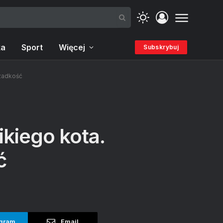
ka
Sport
Więcej
Subskrybuj
rzadkość
kiego kota.
ć
gram
Email