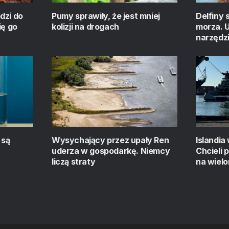
dzi do
Pumy sprawiły, że jest mniej
Delfiny 
ię go
kolizji na drogach
morza. U
narzędz
 są
Wysychający przez upały Ren
Islandia
uderza w gospodarkę. Niemcy
Chcieli
liczą straty
na wiel