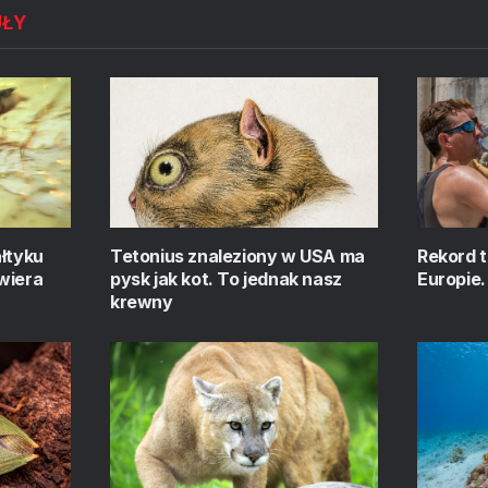
UŁY
ałtyku
Tetonius znaleziony w USA ma
Rekord 
wiera
pysk jak kot. To jednak nasz
Europie.
krewny