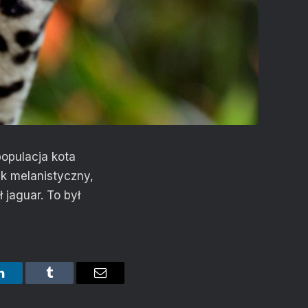
opulacja kota
ik melanistyczny,
ł jaguar. To był
LinkedIn
Tumblr
Email