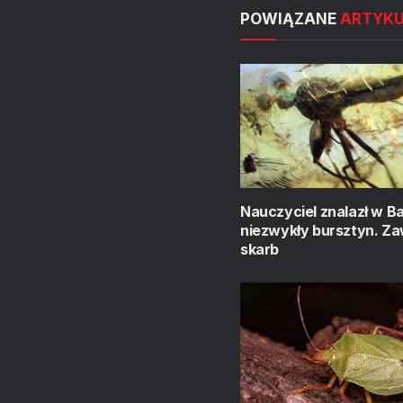
POWIĄZANE
ARTYK
Nauczyciel znalazł w B
niezwykły bursztyn. Za
skarb