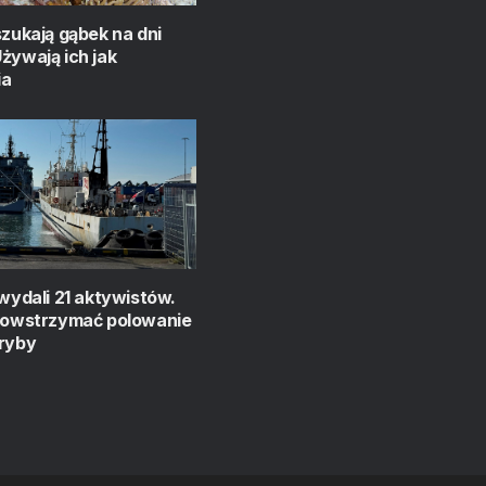
szukają gąbek na dni
żywają ich jak
ia
 wydali 21 aktywistów.
 powstrzymać polowanie
oryby