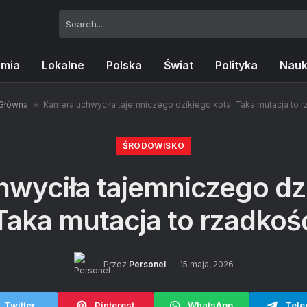
omia
Lokalne
Polska
Świat
Polityka
Nau
 Główna
»
Kamera uchwyciła tajemniczego dzikiego kota. Taka mutacja to 
ŚRODOWISKO
wyciła tajemniczego dzi
Taka mutacja to rzadkoś
Przez
Personel
15 maja, 2026
Twitter
Pinterest
WhatsApp
Tele