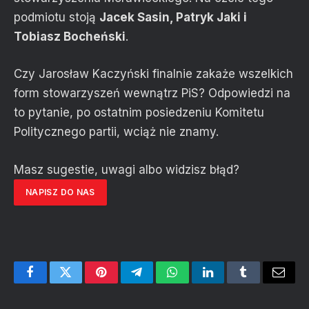
podmiotu stoją
Jacek Sasin, Patryk Jaki i
Tobiasz Bocheński
.
Czy Jarosław Kaczyński finalnie zakaże wszelkich
form stowarzyszeń wewnątrz PiS? Odpowiedzi na
to pytanie, po ostatnim posiedzeniu Komitetu
Politycznego partii, wciąż nie znamy.
Masz sugestie, uwagi albo widzisz błąd?
NAPISZ DO NAS
Facebook
Twitter
Pinterest
Telegram
WhatsApp
LinkedIn
Tumblr
Email