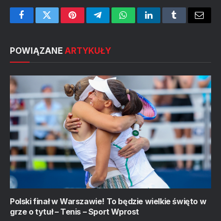
Facebook
Twitter
Pinterest
Telegram
WhatsApp
LinkedIn
Tumblr
Email
POWIĄZANE
ARTYKUŁY
Polski finał w Warszawie! To będzie wielkie święto w
grze o tytuł – Tenis – Sport Wprost