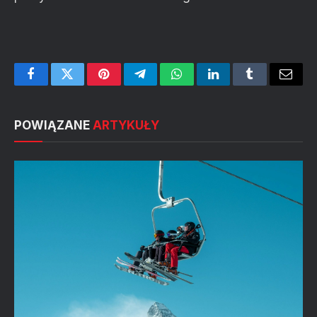
Facebook
Twitter
Pinterest
Telegram
WhatsApp
LinkedIn
Tumblr
Email
POWIĄZANE
ARTYKUŁY