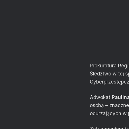
Prokuratura Reg
Śledztwo w tej s
Cyberprzestępcz
Adwokat
Paulin
osobą – znaczne
odurzających w p