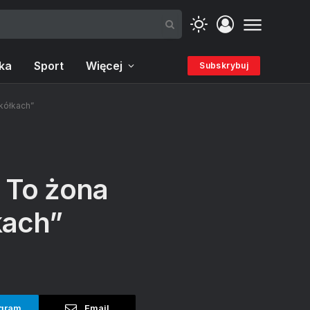
ka
Sport
Więcej
Subskrybuj
kółkach”
 To żona
kach”
gram
Email