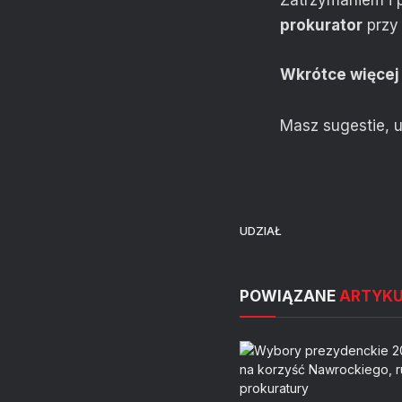
Zatrzymaniem i 
prokurator
przy 
Wkrótce więcej
Masz sugestie, u
UDZIAŁ
POWIĄZANE
ARTYK