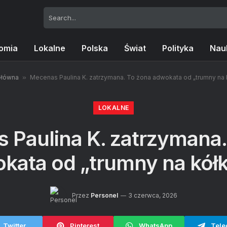
omia
Lokalne
Polska
Świat
Polityka
Nau
Główna
»
Mecenas Paulina K. zatrzymana. To żona adwokata od „trumny na 
LOKALNE
 Paulina K. zatrzymana.
kata od „trumny na kół
Przez
Personel
3 czerwca, 2026
Twitter
Pinterest
WhatsApp
Tele