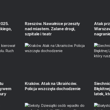
2025.
Rzeszów. Nawałnice przeszły
Atak prz
kiego,
nad miastem. Zalane drogi,
Warszawi
szpitale i teatr
nagrani
tu
Kraków. Atak na Ukraińców.
Siechnic
pływem
Policja wszczęła dochodzenie
Błękitnej
tury
latek, k