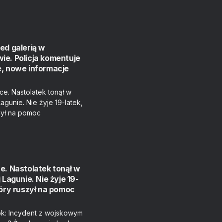
ed galerią w
e. Policja komentuje
e, nowe informacje
e. Nastolatek tonął w
 Lagunie. Nie żyje 19-
tóry ruszył na pomoc