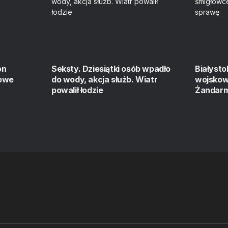
on
Seksty. Dziesiątki osób wpadło
Białysto
Nowe
do wody, akcja służb. Wiatr
wojsko
powalił łodzie
Żandarm