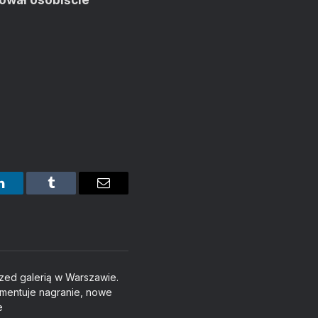
rował osobiście
LinkedIn
Tumblr
Email