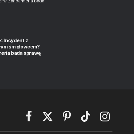
k: Incydent z
wym śmigłowcem?
eria bada sprawę
Facebook
X
Pinterest
TikTok
Instagram
(Twitter)