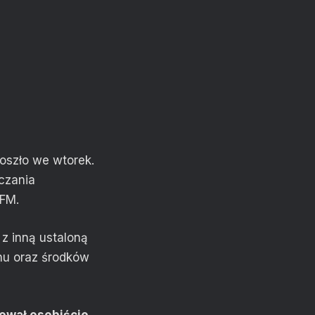
oszło we wtorek.
czania
 FM.
 z inną ustaloną
nu oraz środków