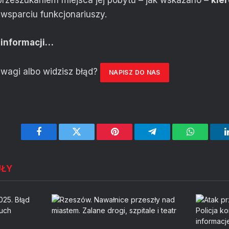
przeszukaniem miejsca jej pobytu – jak wskazano –
kie
wsparciu funkcjonariuszy.
 informacji…
wagi albo widzisz błąd?
NAPISZ DO NAS
Facebook
Twitter
Pinterest
Telegram
WhatsApp
UŁY