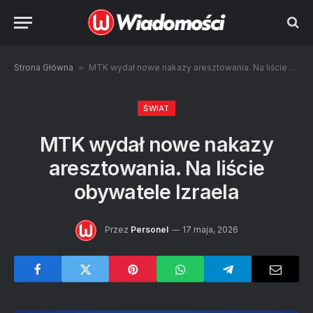
Strona Główna
»
MTK wydał nowe nakazy aresztowania. Na liście obywatele Izraela
ŚWIAT
MTK wydał nowe nakazy
aresztowania. Na liście
obywatele Izraela
Przez
Personel
17 maja, 2026