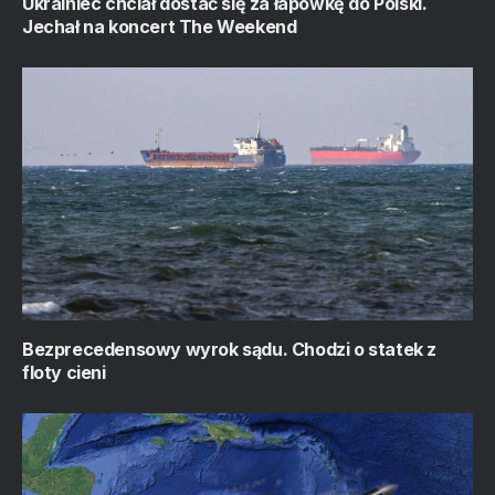
Ukrainiec chciał dostać się za łapówkę do Polski.
Jechał na koncert The Weekend
Bezprecedensowy wyrok sądu. Chodzi o statek z
floty cieni