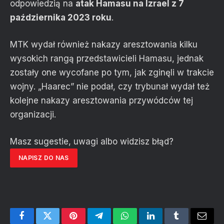
odpowiedzią na
atak Hamasu na Izrael z 7
października 2023 roku
.
MTK wydał również nakazy aresztowania kilku
wysokich rangą przedstawicieli Hamasu, jednak
zostały one wycofane po tym, jak zginęli w trakcie
wojny. „Haarec” nie podał, czy trybunał wydał też
kolejne nakazy aresztowania przywódców tej
organizacji.
Masz sugestie, uwagi albo widzisz błąd?
NAPISZ DO NAS
Facebook
Twitter
Pinterest
Telegram
WhatsApp
LinkedIn
Tumblr
Email