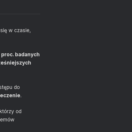
się w czasie,
 proc. badanych
ześniejszych
stępu do
leczenie
.
którzy od
stemów