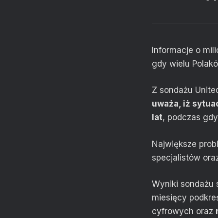
Informacje o mil
gdy wielu Polakó
Z sondażu United
uważa, iż sytu
lat
, podczas gdy
Największe prob
specjalistów or
Wyniki sondażu s
miesięcy podkre
cyfrowych oraz