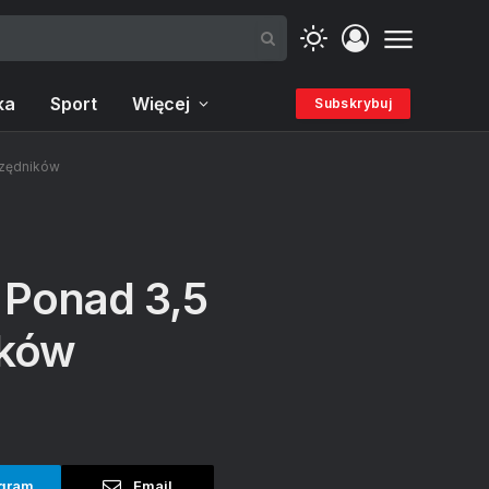
ka
Sport
Więcej
Subskrybuj
rzędników
 Ponad 3,5
ików
gram
Email