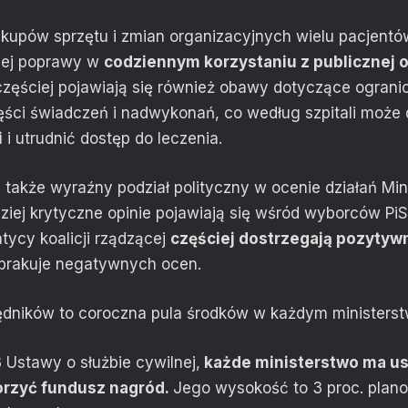
upów sprzętu i zmian organizacyjnych wielu pacjentów
ej poprawy w
codziennym korzystaniu z publicznej 
częściej pojawiają się również obawy dotyczące ograni
ęści świadczeń i nadwykonań, co według szpitali może
i
i utrudnić dostęp do leczenia.
także wyraźny podział polityczny w ocenie działań Min
ziej krytyczne opinie pojawiają się wśród wyborców PiS 
ycy koalicji rządzącej
częściej dostrzegają pozytyw
 brakuje negatywnych ocen.
ędników to coroczna pula środków w każdym ministerst
3 Ustawy o służbie cywilnej,
każde ministerstwo ma u
rzyć fundusz nagród.
Jego wysokość to 3 proc. pla