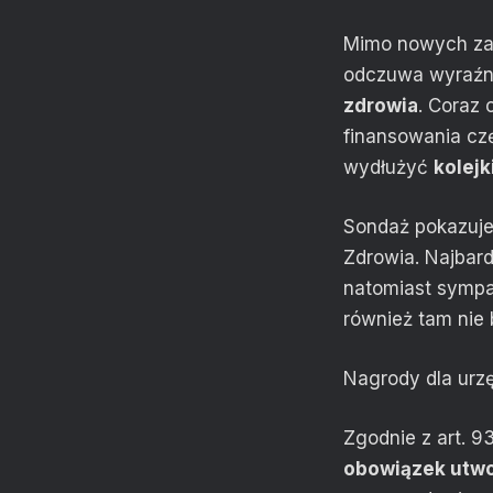
Mimo nowych zak
odczuwa wyraźn
zdrowia
. Coraz 
finansowania cz
wydłużyć
kolejk
Sondaż pokazuje 
Zdrowia. Najbard
natomiast sympat
również tam nie
Nagrody dla urz
Zgodnie z art. 9
obowiązek utwo