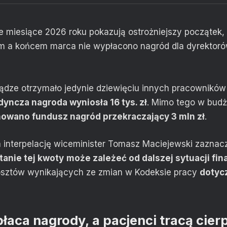
e miesiące 2026 roku pokazują ostrożniejszy początek,
m a końcem marca nie wypłacono nagród dla dyrektorów
ądze otrzymało jedynie dziewięciu innych pracowników 
yncza nagroda wyniosła 16 tys. zł
. Mimo tego w bud
nowano fundusz nagród przekraczający 3 mln zł
.
 interpelację wiceminister Tomasz Maciejewski zaznacz
anie tej kwoty
może zależeć
od dalszej sytuacji fi
sztów wynikających ze zmian w Kodeksie pracy
dotyc
łaca nagrody, a pacjenci tracą cier