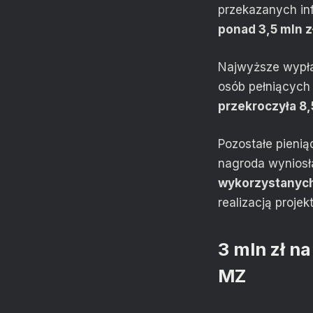
przekazanych in
ponad 3,5 mln zł
Najwyższe wypłat
osób pełniących
przekroczyła 8,5
Pozostałe pieni
nagroda wyniosła
wykorzystanych
realizacją proj
3 mln zł n
MZ