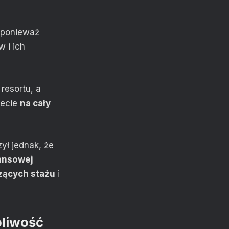
 ponieważ
 i ich
resortu, a
żecie
na cały
ył jednak, że
nansowej
zących stażu
i
pliwość