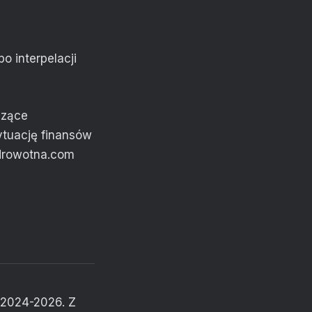
 interpelacji
czące
ytuację finansów
zdrowotna.com
a 2024-2026. Z