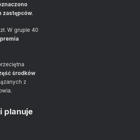
zeznaczono
ich zastępców
.
zł. W grupie 40
 premia
przeciętna
zęść środków
ązanych z
owia.
i planuje