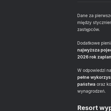
Dane za pierwsz
między stycznie
zastępców.
Dodatkowe pieni
najwyższa pojed
2026 rok zapla
W odpowiedzi na
pełne wykorzyst
państwa
oraz ko
wynagrodzeń.
Resort wyp