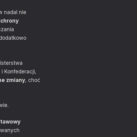
 nadal nie
ochrony
czania
 dodatkowo
isterstwa
i Konfederacji,
ne zmiany
, choć
wie.
stawowy
nowanych