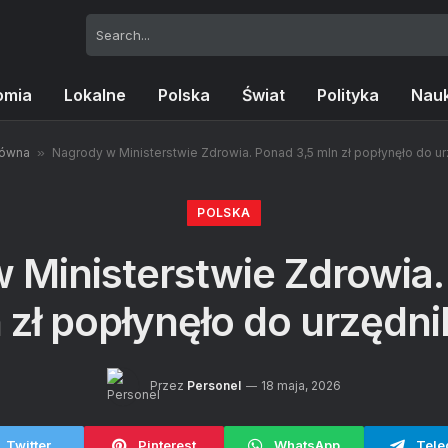
omia
Lokalne
Polska
Świat
Polityka
Nau
łówna
»
Nagrody w Ministerstwie Zdrowia. Ponad 3,5 mln zł popłynęło do u
POLSKA
 Ministerstwie Zdrowia.
 zł popłynęło do urzędn
Przez
Personel
18 maja, 2026
Twitter
Pinterest
WhatsApp
Tele