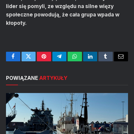
lider się pomyli, ze względu na silne więzy
społeczne powodują, że cała grupa wpada w
kłopoty.
Facebook
Twitter
Pinterest
Telegram
WhatsApp
LinkedIn
Tumblr
Email
POWIĄZANE
ARTYKUŁY