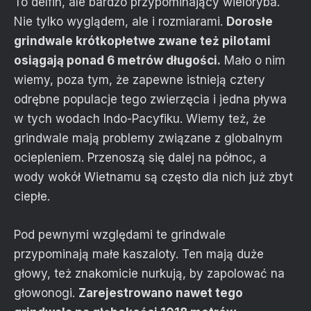
To delfin, ale bardzo przypominający wieloryba.
Nie tylko wyglądem, ale i rozmiarami.
Dorosłe
grindwale krótkopłetwe zwane też pilotami
osiągają ponad 6 metrów długości.
Mało o nim
wiemy, poza tym, że zapewne istnieją cztery
odrębne populacje tego zwierzęcia i jedna pływa
w tych wodach Indo-Pacyfiku. Wiemy też, że
grindwale mają problemy związane z globalnym
ociepleniem. Przenoszą się dalej na północ, a
wody wokół Wietnamu są często dla nich już zbyt
ciepłe.
Pod pewnymi względami te grindwale
przypominają małe kaszaloty. Ten mają duże
głowy, też znakomicie nurkują, by zapolować na
głowonogi.
Zarejestrowano nawet tego