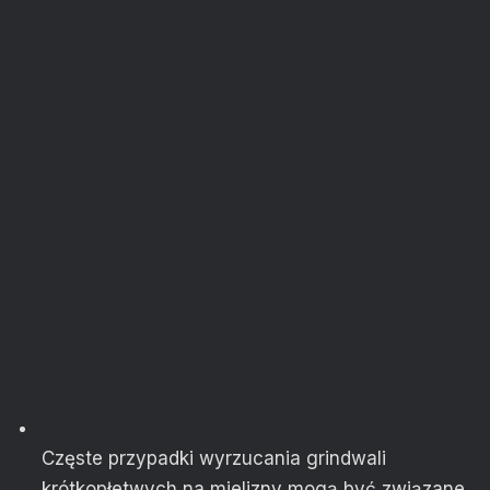
Częste przypadki wyrzucania grindwali
krótkopłetwych na mielizny mogą być związane