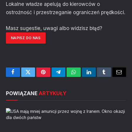
Lokalne władze apelują do kierowców o
ostrożność i przestrzeganie ograniczeń prędkości.
Masz sugestie, uwagi albo widzisz błąd?
NAPISZ DO NAS
Facebook
Twitter
Pinterest
Telegram
WhatsApp
LinkedIn
Tumblr
Email
POWIĄZANE
ARTYKUŁY