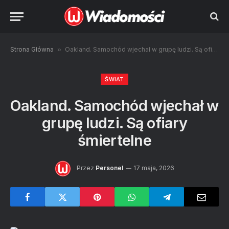
Strona Główna
»
Oakland. Samochód wjechał w grupę ludzi. Są ofiary śmiertelne
ŚWIAT
Oakland. Samochód wjechał w
grupę ludzi. Są ofiary
śmiertelne
Przez
Personel
17 maja, 2026