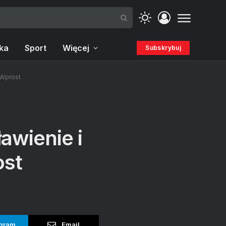
ka
Sport
Więcej
Subskrybuj
 Wprost
awienie i
ost
gram
Email