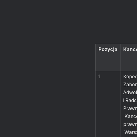
Pozycja
Kance
1
Kope
Zabor
Adwok
i Rad
Prawn
Kance
prawn
Wars