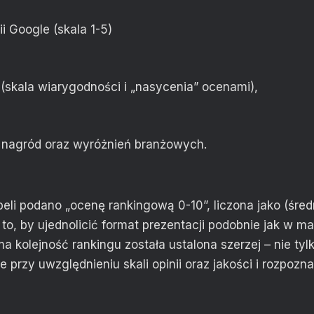
ii Google (skala 1-5)
i (skala wiarygodności i „nasycenia” ocenami),
tiż nagród oraz wyróżnień branżowych.
li podano „ocenę rankingową 0-10”, liczona jako (średni
 to, by ujednolicić format prezentacji podobnie jak w ma
kolejność rankingu została ustalona szerzej – nie tyl
że przy uwzględnieniu skali opinii oraz jakości i rozpozn