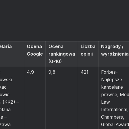
laria
Ocena
Ocena
Liczba
Nagrody /
Google
rankingowa
opinii
wyróżnienia
(0-10)
ć
4,9
9,8
421
Forbes-
owski
Najlepsze
aci
kancelarie
cowie
prawne, Med
i (KKZ) –
Law
laria
International,
a –
Chambers,
zawa
Global Award