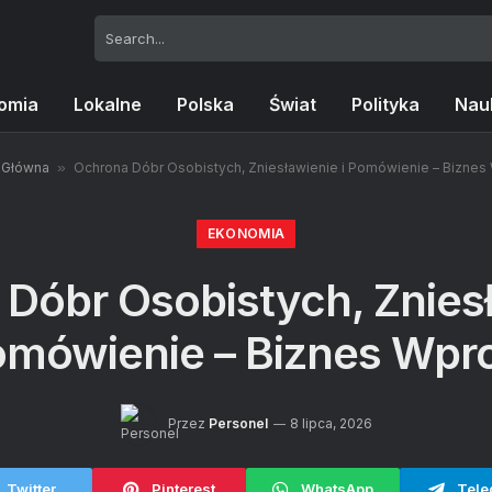
omia
Lokalne
Polska
Świat
Polityka
Nau
 Główna
»
Ochrona Dóbr Osobistych, Zniesławienie i Pomówienie – Biznes
EKONOMIA
Dóbr Osobistych, Zniesł
mówienie – Biznes Wpr
Przez
Personel
8 lipca, 2026
Twitter
Pinterest
WhatsApp
Tele