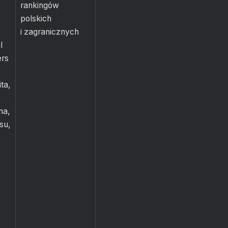
rankingów
polskich
i zagranicznych
l
rs
ta,
na,
su,
,