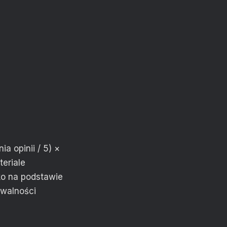
a opinii / 5) ×
teriale
ko na podstawie
awalności