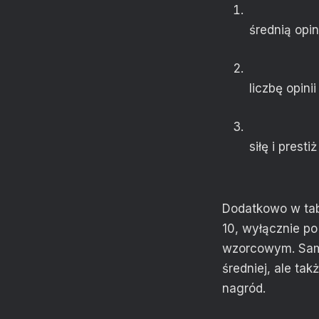
średnią opin
liczbę opini
siłę i pres
Dodatkowo w tabe
10, wyłącznie po
wzorcowym. Sama 
średniej, ale tak
nagród.