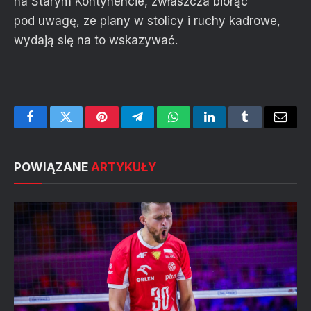
na Starym Kontynencie, zwłaszcza biorąc
pod uwagę, ze plany w stolicy i ruchy kadrowe,
wydają się na to wskazywać.
Facebook
Twitter
Pinterest
Telegram
WhatsApp
LinkedIn
Tumblr
Email
POWIĄZANE
ARTYKUŁY