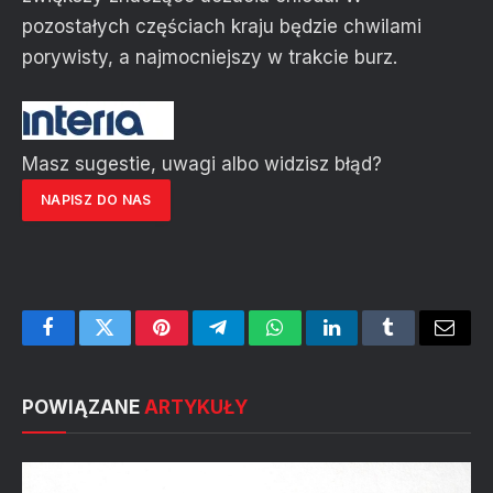
pozostałych częściach kraju będzie chwilami
porywisty, a najmocniejszy w trakcie burz.
Masz sugestie, uwagi albo widzisz błąd?
NAPISZ DO NAS
Facebook
Twitter
Pinterest
Telegram
WhatsApp
LinkedIn
Tumblr
Email
POWIĄZANE
ARTYKUŁY