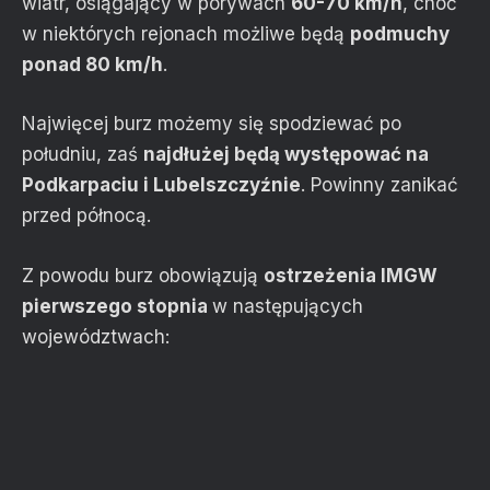
wiatr, osiągający w porywach
60-70 km/h
, choć
w niektórych rejonach możliwe będą
podmuchy
ponad 80 km/h
.
Najwięcej burz możemy się spodziewać po
południu, zaś
najdłużej będą występować na
Podkarpaciu i Lubelszczyźnie
. Powinny zanikać
przed północą.
Z powodu burz obowiązują
ostrzeżenia IMGW
pierwszego stopnia
w następujących
województwach: