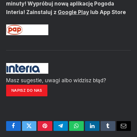
minuty!
Wypróbuj nową aplikację Pogoda
Interia! Zainstaluj z
Google Play
lub
App Store
Masz sugestie, uwagi albo widzisz błąd?
NAPISZ DO NAS
Facebook
Twitter
Pinterest
Telegram
WhatsApp
LinkedIn
Tumblr
Email