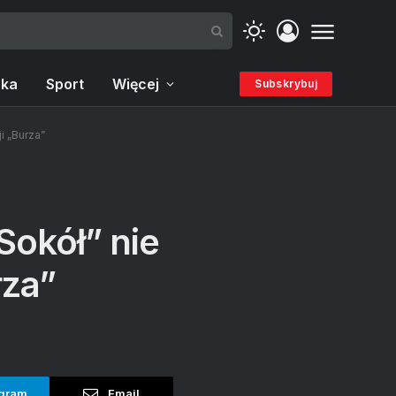
ka
Sport
Więcej
Subskrybuj
i „Burza”
Sokół” nie
rza”
gram
Email