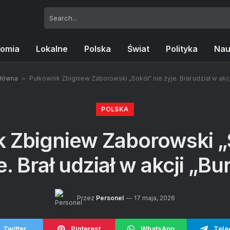
omia
Lokalne
Polska
Świat
Polityka
Nau
Główna
»
Pułkownik Zbigniew Zaborowski „Sokół” nie żyje. Brał udział w akcj
POLSKA
 Zbigniew Zaborowski „
e. Brał udział w akcji „Bu
Przez
Personel
17 maja, 2026
Twitter
Pinterest
WhatsApp
Tele