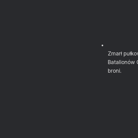
Zmarł pułkow
Batalionów 
broni.