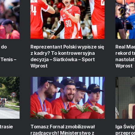
 do
Reprezentant Polski wypisze się
Real Mad
z kadry? To kontrowersyjna
rekord t
Tenis –
decyzja – Siatkówka – Sport
nastolat
Wprost
Wprost
trasie
Tomasz Fornal zmobilizował
Iga Świą
rządzących! Ministerstwo z
przepro