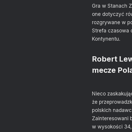
Gra w Stanach Z
one dotyczyć ró
rozgrywane w pod
Strefa czasowa d
Kontynentu.
Robert Lew
mecze Pol
Nieco zaskakują
że przeprowadzk
polskich nadawc
Zainteresowani 
w wysokości 34,9