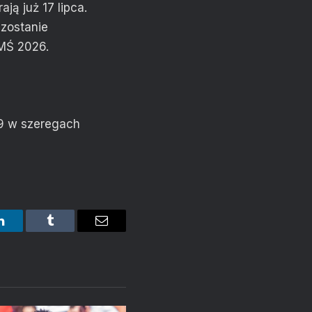
ją już 17 lipca.
zostanie
 MŚ 2026.
 9 w szeregach
LinkedIn
Tumblr
Email