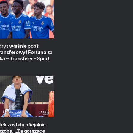
ryt właśnie pobił
ransferowy! Fortuna za
ka – Transfery – Sport
tek została oficjalnie
szona. „Za gorszące