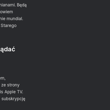
mianami. Będą
 bowiem
nie mundial.
 Starego
lądać
em,
 ze strony
s Apple TV.
 subskrypcję