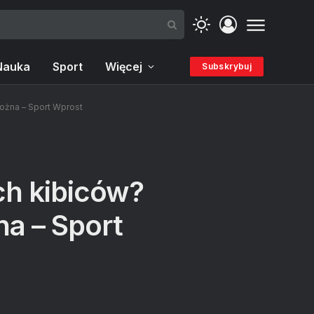
Nauka
Sport
Więcej
Subskrybuj
nożna – Sport Wprost
ch kibiców?
na – Sport