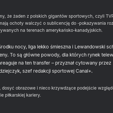
y, że żaden z polskich gigantów sportowych, czyli TVP
 mają ochoty walczyć o sublicencję do -pokazywania r
zgrywanych na terenach amerykańsko-kanadyjskich.
rodku nocy, liga lekko śmieszna i Lewandowski s
ceny. To są główne powody, dla których rynek telew
zareaguje na ten transfer – przyznał cytowany prze
ziejczyk, szef redakcji sportowej Canal+.
, dosyć obrazowe i nieco krzywdzące podejście wzglę
e piłkarskiej kariery.