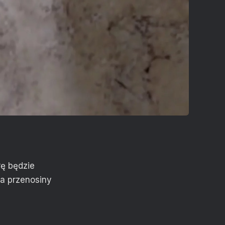
rę będzie
na przenosiny