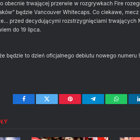
 obecnie trwającej przerwie w rozgrywkach Fire rozegra
aków” będzie Vancouver Whitecaps. Co ciekawe, mecz 
ze… przed decydującymi rozstrzygnięciami trwających
iem do 19 lipca.
że będzie to dzień oficjalnego debiutu nowego numeru
Facebook
Twitter
Pinterest
Telegram
WhatsApp
UŁY