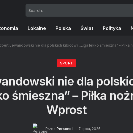
konomia
Lokalne
Polska
Świat
Polityka
obert Lewandowski nie dla polskich kibiców? „Liga lekko śmieszna” – Piłka 
SPORT
andowski nie dla polski
ko śmieszna” – Piłka noż
Wprost
Przez
Personel
7 lipca, 2026