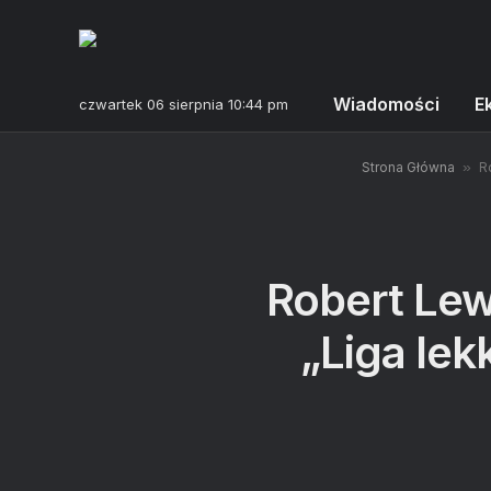
Wiadomości
E
czwartek 06 sierpnia 10:44 pm
Strona Główna
»
R
Robert Lew
„Liga lek