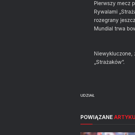
Pierwszy mecz po
Rywalami „Straż
rozegrany jeszc
Mundial trwa bow
Niewykluczone, 
„Strażaków”.
UDZIAŁ
POWIĄZANE
ARTYK