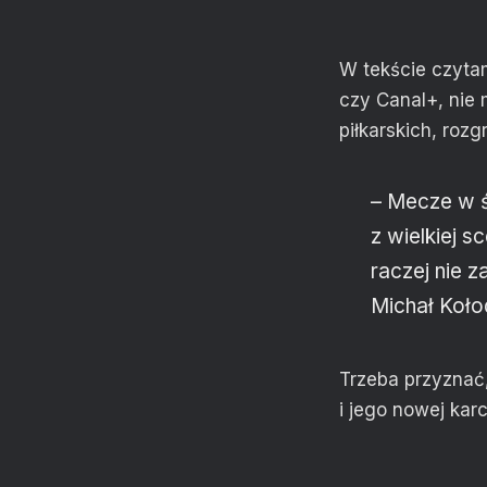
W tekście czytam
czy Canal+, nie
piłkarskich, ro
– Mecze w ś
z wielkiej s
raczej nie 
Michał Kołod
Trzeba przyznać
i jego nowej karci