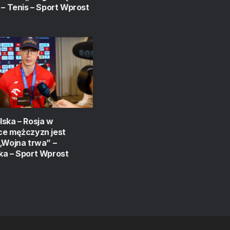
 – Tenis – Sport Wprost
ska – Rosja w
ce mężczyzn jest
„Wojna trwa” –
ka – Sport Wprost