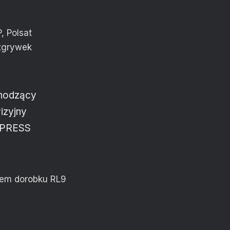
, Polsat
ozgrywek
chodzący
izyjny
z PRESS
dem dorobku RL9