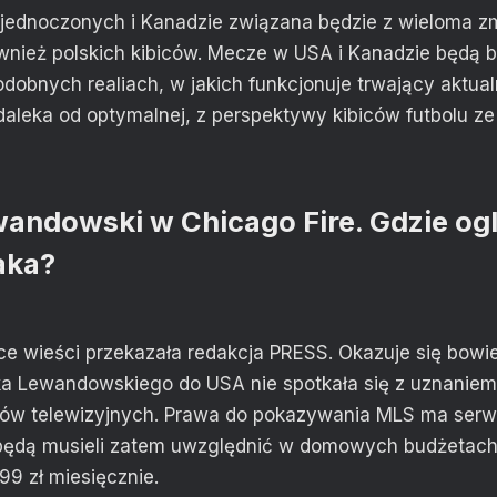
jednoczonych i Kanadzie związana będzie z wieloma z
wnież polskich kibiców. Mecze w USA i Kanadzie będą
obnych realiach, w jakich funkcjonuje trwający aktual
aleka od optymalnej, z perspektywy kibiców futbolu ze
andowski w Chicago Fire. Gdzie og
aka?
ce wieści przekazała redakcja PRESS. Okazuje się bowi
a Lewandowskiego do USA nie spotkała się z uznaniem
ów telewizyjnych. Prawa do pokazywania MLS ma serwi
będą musieli zatem uwzględnić w domowych budżetach
9 zł miesięcznie.