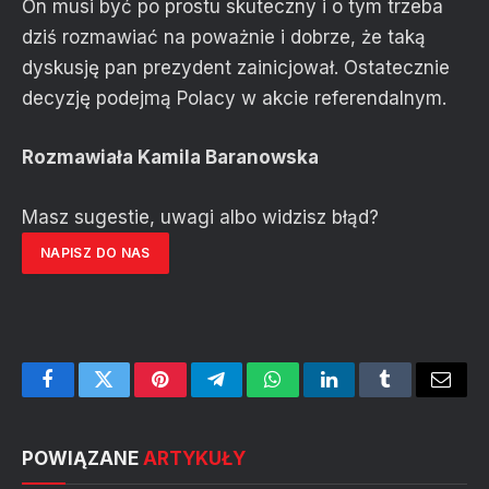
On musi być po prostu skuteczny i o tym trzeba
dziś rozmawiać na poważnie i dobrze, że taką
dyskusję pan prezydent zainicjował. Ostatecznie
decyzję podejmą Polacy w akcie referendalnym.
Rozmawiała Kamila Baranowska
Masz sugestie, uwagi albo widzisz błąd?
NAPISZ DO NAS
Facebook
Twitter
Pinterest
Telegram
WhatsApp
LinkedIn
Tumblr
Email
POWIĄZANE
ARTYKUŁY