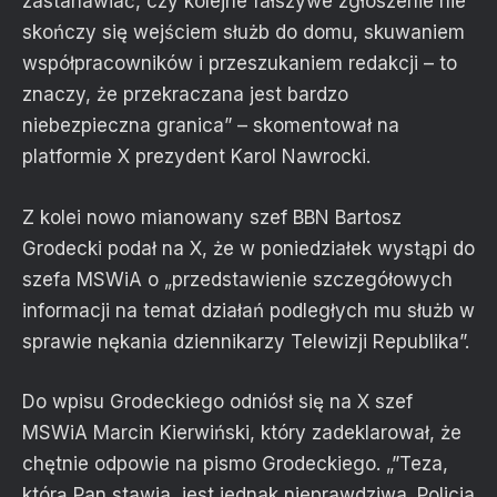
zastanawiać, czy kolejne fałszywe zgłoszenie nie
skończy się wejściem służb do domu, skuwaniem
współpracowników i przeszukaniem redakcji – to
znaczy, że przekraczana jest bardzo
niebezpieczna granica” – skomentował na
platformie X prezydent Karol Nawrocki.
Z kolei nowo mianowany szef BBN Bartosz
Grodecki podał na X, że w poniedziałek wystąpi do
szefa MSWiA o „przedstawienie szczegółowych
informacji na temat działań podległych mu służb w
sprawie nękania dziennikarzy Telewizji Republika”.
Do wpisu Grodeckiego odniósł się na X szef
MSWiA Marcin Kierwiński, który zadeklarował, że
chętnie odpowie na pismo Grodeckiego. „”Teza,
którą Pan stawia, jest jednak nieprawdziwa. Policja