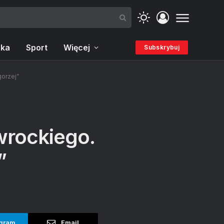
ka
Sport
Więcej
Subskrybuj
gorzej”
wrockiego.
”
gram
Email