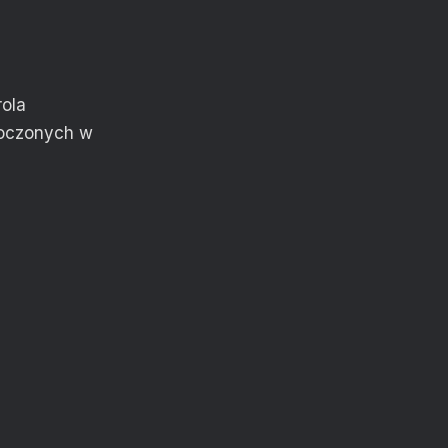
ola
oczonych w