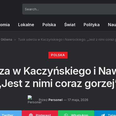
omia
Lokalne
Polska
Świat
Polityka
Nau
a Główna
»
Tusk uderza w Kaczyńskiego i Nawrockiego. „Jest z nimi coraz 
POLSKA
za w Kaczyńskiego i Na
„Jest z nimi coraz gorzej
Przez
Personel
17 maja, 2026
Twitter
Pinterest
WhatsApp
Tele