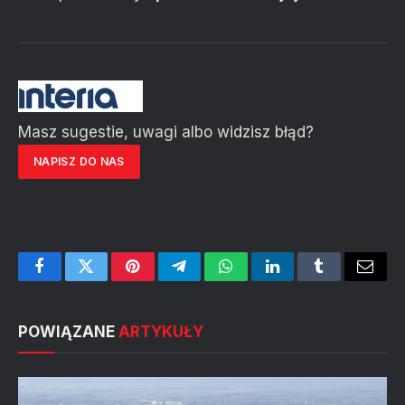
Masz sugestie, uwagi albo widzisz błąd?
NAPISZ DO NAS
Facebook
Twitter
Pinterest
Telegram
WhatsApp
LinkedIn
Tumblr
Email
POWIĄZANE
ARTYKUŁY