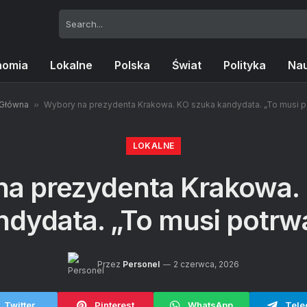
nomia
Lokalne
Polska
Świat
Polityka
Na
 Główna
»
Wybory na prezydenta Krakowa. KO szuka kandydata. „To musi p
LOKALNE
a prezydenta Krakowa.
ndydata. „To musi potrw
Przez
Personel
2 czerwca, 2026
Twitter
Pinterest
WhatsApp
Tele