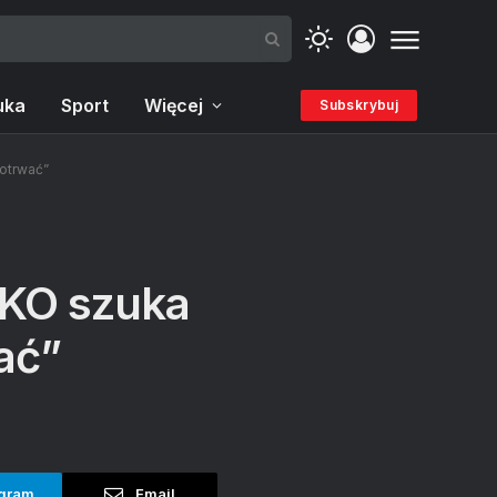
uka
Sport
Więcej
Subskrybuj
otrwać”
 KO szuka
ać”
gram
Email