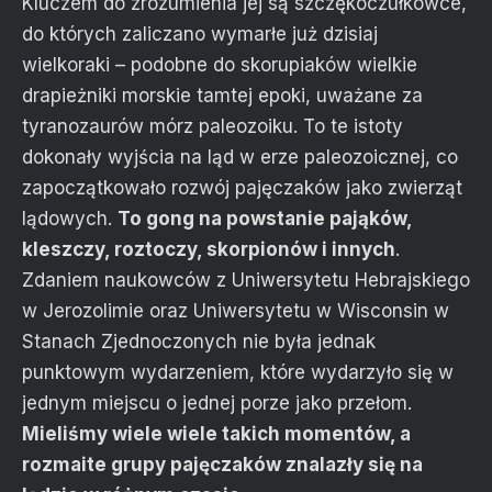
Kluczem do zrozumienia jej są szczękoczułkowce,
do których zaliczano wymarłe już dzisiaj
wielkoraki – podobne do skorupiaków wielkie
drapieżniki morskie tamtej epoki, uważane za
tyranozaurów mórz paleozoiku. To te istoty
dokonały wyjścia na ląd w erze paleozoicznej, co
zapoczątkowało rozwój pajęczaków jako zwierząt
lądowych.
To gong na powstanie pająków,
kleszczy, roztoczy, skorpionów i innych
.
Zdaniem naukowców z Uniwersytetu Hebrajskiego
w Jerozolimie oraz Uniwersytetu w Wisconsin w
Stanach Zjednoczonych nie była jednak
punktowym wydarzeniem, które wydarzyło się w
jednym miejscu o jednej porze jako przełom.
Mieliśmy wiele wiele takich momentów, a
rozmaite grupy pajęczaków znalazły się na