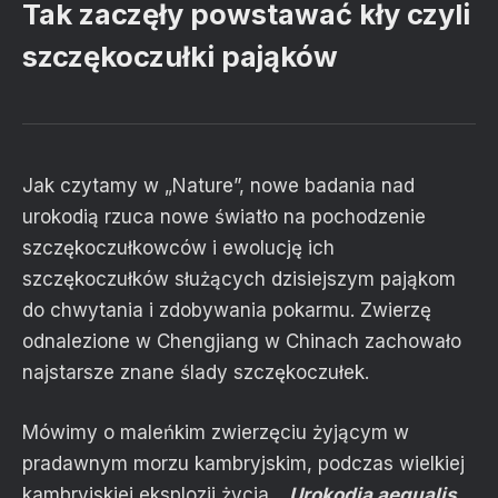
Tak zaczęły powstawać kły czyli
szczękoczułki pająków
Jak czytamy w „Nature”, nowe badania nad
urokodią rzuca nowe światło na pochodzenie
szczękoczułkowców i ewolucję ich
szczękoczułków służących dzisiejszym pająkom
do chwytania i zdobywania pokarmu. Zwierzę
odnalezione w Chengjiang w Chinach zachowało
najstarsze znane ślady szczękoczułek.
Mówimy o maleńkim zwierzęciu żyjącym w
pradawnym morzu kambryjskim, podczas wielkiej
kambryjskiej eksplozji życia.
„
Urokodia aequalis