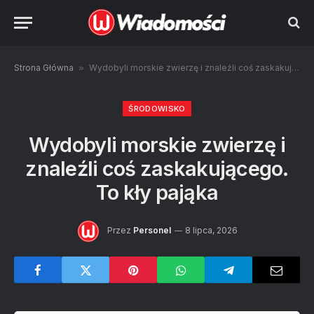
Strona Główna
»
Wydobyli morskie zwierzę i znaleźli coś zaskakującego. To kły pająka
ŚRODOWISKO
Wydobyli morskie zwierzę i
znaleźli coś zaskakującego.
To kły pająka
Przez
Personel
8 lipca, 2026