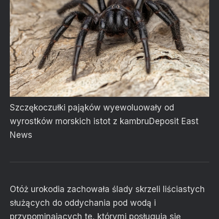
Szczękoczułki pająków wyewoluowały od
wyrostków morskich istot z kambru
Deposit
East
News
Otóż urokodia zachowała ślady skrzeli liściastych
służących do oddychania pod wodą i
przypominających te, którymi posługują się