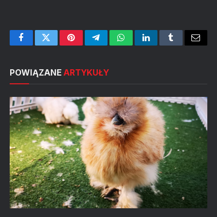
Facebook
Twitter
Pinterest
Telegram
WhatsApp
LinkedIn
Tumblr
Email
POWIĄZANE
ARTYKUŁY