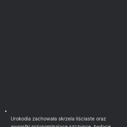
Urokodia zachowała skrzela liściaste oraz
wyrostki przypominające szczypce, będące