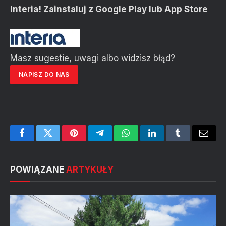
Interia! Zainstaluj z
Google Play
lub
App Store
Masz sugestie, uwagi albo widzisz błąd?
NAPISZ DO NAS
Facebook
Twitter
Pinterest
Telegram
WhatsApp
LinkedIn
Tumblr
Email
POWIĄZANE
ARTYKUŁY