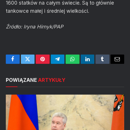
1600 statków na całym świecie. Są to głównie
tankowce małej i średniej wielkości.
Źródło: Iryna Hirnyk/PAP
Facebook
Twitter
Pinterest
Telegram
WhatsApp
LinkedIn
Tumblr
Email
POWIĄZANE
ARTYKUŁY