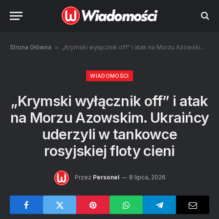
Strona Główna
»
„Krymski wyłącznik off” i atak na Morzu Azowskim. Ukraińcy uderzyli w tankowce rosyjskiej floty cieni
WIADOMOŚCI
„Krymski wyłącznik off” i atak
na Morzu Azowskim. Ukraińcy
uderzyli w tankowce
rosyjskiej floty cieni
Przez
Personel
8 lipca, 2026