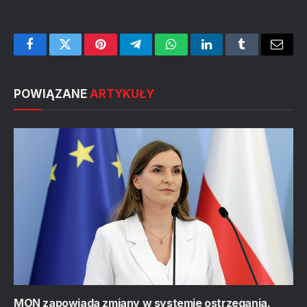
Facebook
Twitter
Pinterest
Telegram
WhatsApp
LinkedIn
Tumblr
Email
POWIĄZANE
ARTYKUŁY
MON zapowiada zmiany w systemie ostrzegania.