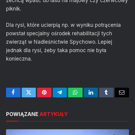
zechcą wpaść do lasu na majowy czy czerwcowy
piknik.
Dla rysi, które ucierpią np. w wyniku potrącenia
powstał specjalny ośrodek rehabilitacji tych
zwierząt w Nadleśnictwie Spychowo. Lepiej
jednak dla rysi, żeby taka pomoc nie była
konieczna.
Facebook
Twitter
Pinterest
Telegram
WhatsApp
LinkedIn
Tumblr
Email
POWIĄZANE
ARTYKUŁY